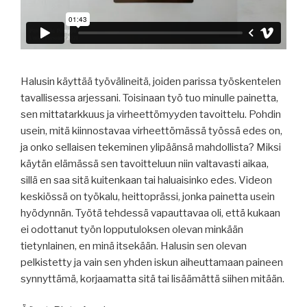
Halusin käyttää työvälineitä, joiden parissa työskentelen
tavallisessa arjessani. Toisinaan työ tuo minulle painetta,
sen mittatarkkuus ja virheettömyyden tavoittelu. Pohdin
usein, mitä kiinnostavaa virheettömässä työssä edes on,
ja onko sellaisen tekeminen ylipäänsä mahdollista? Miksi
käytän elämässä sen tavoitteluun niin valtavasti aikaa,
sillä en saa sitä kuitenkaan tai haluaisinko edes. Videon
keskiössä on työkalu, heittoprässi, jonka painetta usein
hyödynnän. Työtä tehdessä vapauttavaa oli, että kukaan
ei odottanut työn lopputuloksen olevan minkään
tietynlainen, en minä itsekään. Halusin sen olevan
pelkistetty ja vain sen yhden iskun aiheuttamaan paineen
synnyttämä, korjaamatta sitä tai lisäämättä siihen mitään.