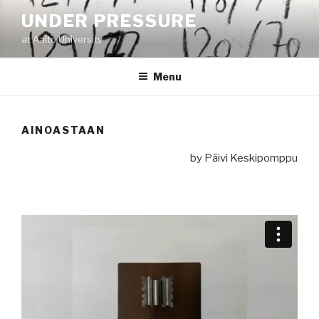
Skip
UNDER PRESSURE
to
at Aalto University
content
Menu
AINOASTAAN
by Päivi Keskipomppu